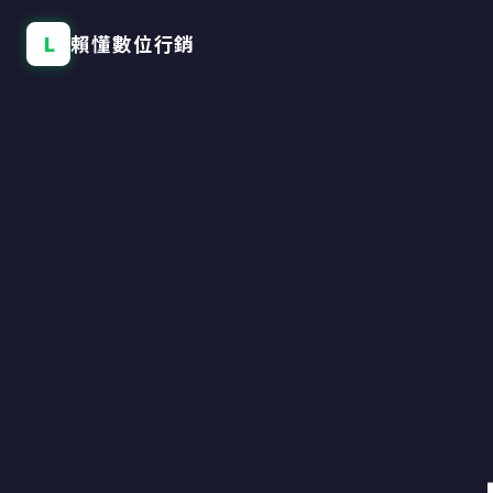
L
賴懂數位行銷