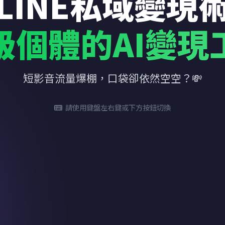
LINE私域變現
級個體的AI變現
短影音流量爆棚，口袋卻依然空空？💸
請使用鍵盤左右鍵或下方按鈕切換