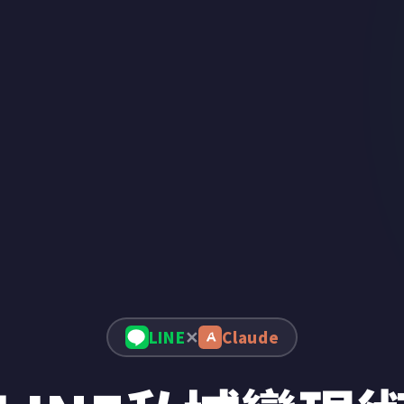
✕
LINE
Claude